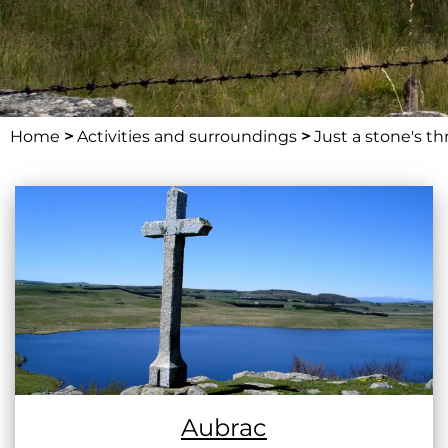
Home
>
Activities and surroundings
>
Just a stone's t
Aubrac