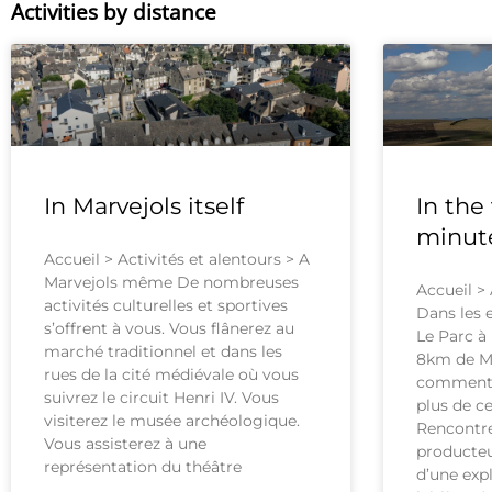
Activities by distance
In Marvejols itself
In the 
minut
Accueil > Activités et alentours > A
Marvejols même De nombreuses
Accueil > 
activités culturelles et sportives
Dans les 
s’offrent à vous. Vous flânerez au
Le Parc à
marché traditionnel et dans les
8km de Ma
rues de la cité médiévale où vous
commenté
suivrez le circuit Henri IV. Vous
plus de ce
visiterez le musée archéologique.
Rencontre
Vous assisterez à une
producteu
représentation du théâtre
d’une exp