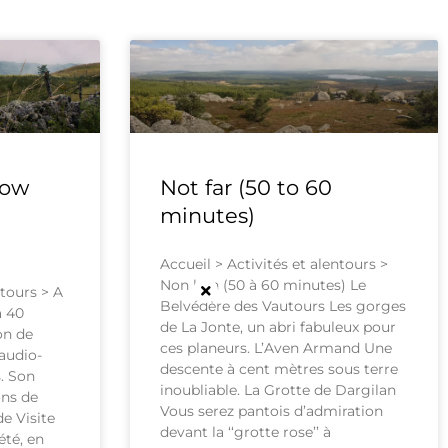
row
Not far (50 to 60
minutes)
Accueil > Activités et alentours >
Non loin (50 à 60 minutes) Le
ntours > A
Belvédère des Vautours Les gorges
à 40
de La Jonte, un abri fabuleux pour
on de
ces planeurs. L’Aven Armand Une
audio-
descente à cent mètres sous terre
s. Son
inoubliable. La Grotte de Dargilan
ons de
Vous serez pantois d’admiration
e Visite
devant la ‘‘grotte rose’’ à
été, en