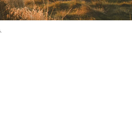
.
he wolves of Gévaudan
évaudan with around a hundred wolves from Poland,
he Arctic and Canada, set in 20 hectares of semi-
liberty.
Click here