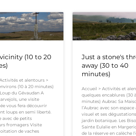
vicinity (10 to 20
Just a stone's th
es)
away (30 to 40
minutes)
Activités et alentours >
environs (10 à 20 minutes)
Accueil > Activités et ale
 Loup du Gévaudan A
quelques encablures (30 
rvejols, une visite
minutes) Aubrac Sa Mais
e vous fera découvrir
l’Aubrac avec son espace 
nt loups en semi liberté.
visuel et ses dégustation
 avec de petits
jardin botanique. Les Bis
rs fromagers Visite
Sainte Eulalie en Margerid
loitation de vaches
de la réserve en calèche l’