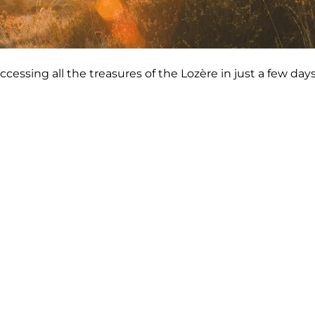
accessing all the treasures of the Lozère in just a few days
T
ce
A wildlife park in G
ultural Office
Siberia, Mongolia, t