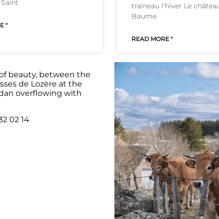
 Saint
traîneau l’hiver Le châtea
Baume
 "
READ MORE "
of beauty, between the
sses de Lozère at the
udan overflowing with
32 02 14