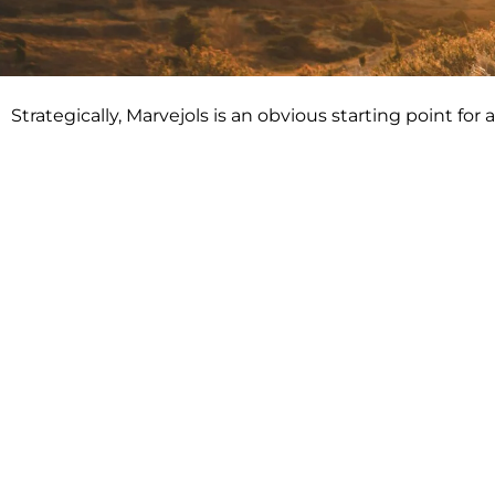
Strategically, Marvejols is an obvious starting point for 
Marvejols Tourist Offi
Gévaudan Destination Tourist, Trade and C
Click here